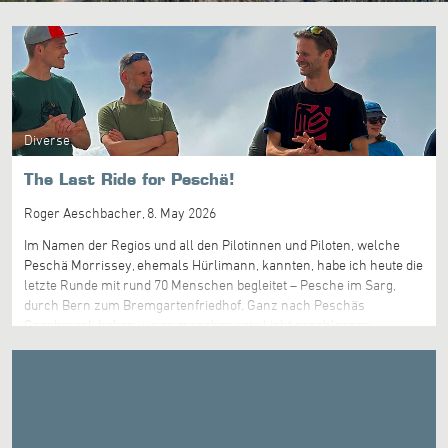
Diverse
The Last Ride for Peschä!
Roger Aeschbacher,
8. May 2026
Im Namen der Regios und all den Pilotinnen und Piloten, welche
Peschä Morrissey, ehemals Hürlimann, kannten, habe ich heute die
letzte Runde mit rund 70 Menschen begleitet – Pesche im Sarg,
durch Bern zum Bremgartenfriedhof. Ganz nach Peschäs
Geschmack haben wir so manches rote Licht geschlossen
überfahren, denn diese stille Fahrt gehörte ganz ihm. Bei seiner
Lieblingsbar wollte Pesche im Sarg ab dem Veloträger springen…
und bald erreichten wir bei schönstem Wetter und prächtigen
Kumuluswolken den Bremgartenfriedhof. Etwa 15 Fahrer sind am
Eingang – der «ESS» – abgestanden, und gut 50 haben das
Fahrradverbot überwunden und kamen im Goal beim Krematorium