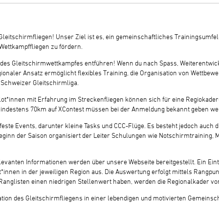
eitschirmfliegen! Unser Ziel ist es, ein gemeinschaftliches Trainingsumfe
Wettkampffliegen zu fördern.
lt des Gleitschirmwettkampfes entführen! Wenn du nach Spass, Weiterentwi
egionaler Ansatz ermöglicht flexibles Training, die Organisation von Wettbew
e Schweizer Gleitschirmliga.
ilot*innen mit Erfahrung im Streckenfliegen können sich für eine Regiokader
on mindestens 70km auf XContest müssen bei der Anmeldung bekannt geben w
este Events, darunter kleine Tasks und CCC-Flüge. Es besteht jedoch auch d
ginn der Saison organisiert der Leiter Schulungen wie Notschirmtraining, M
elevanten Informationen werden über unsere Webseite bereitgestellt. Ein Eint
*innen in der jeweiligen Region aus. Die Auswertung erfolgt mittels Rangpu
Ranglisten einen niedrigen Stellenwert haben, werden die Regionalkader von d
ation des Gleitschirmfliegens in einer lebendigen und motivierten Gemeinsch