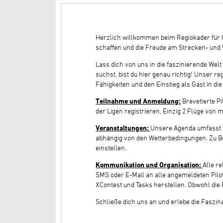
Herzlich willkommen beim Regiokader für Gl
schaffen und die Freude am Strecken- und 
Lass dich von uns in die faszinierende We
suchst, bist du hier genau richtig! Unser r
Fähigkeiten und den Einstieg als Gast in di
Teilnahme und Anmeldung:
Brevetierte P
der Ligen registrieren. Einzig 2 Flüge v
Veranstaltungen:
Unsere Agenda umfasst f
abhängig von den Wetterbedingungen. Zu Be
einstellen.
Kommunikation und Organisation:
Alle r
SMS oder E-Mail an alle angemeldeten Pilot
XContest und Tasks herstellen. Obwohl die 
Schließe dich uns an und erlebe die Faszin