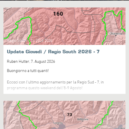
Regio South - 7 - 2026 2026
Update Giovedì / Regio South 2026 - 7
Ruben Hutter,
7. August 2026
Buongiorno a tutti quanti!
Eccoci con l'ultimo aggiornamento per la Regio Sud - 7, in
programma questo weekend dell'8-9 Agosto!
Sabato 8 Agosto – Molto Buono
La giornata è confermata come molto buona in tutto il Ticino e sarà
quella scelta per l'allenamento. Il potenziale XC è aumentato