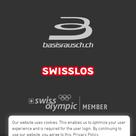
should become better. With such a strong field and improving
weather we can expect exciting racing until the final day on the 6
April. Let’s race. *** Deutsch *** Die Monte Grappa Trophy 2026 hat
begonnen mit einem sehr starken Teilnehmerfeld. Viele
internationale Top Piloten sind am Monte Grappa Trophy am Start
und sorgen für spannende Rennen in den kommenden Tagen bis
am 6 April. Anspruchsvolle Startbedingungen Der erste Tag brachte
gute aber fordernde Bedingungen. Auf rund 1500 Metern war es
recht kalt und die Luft vor dem Start teilweise turbulent was von
allen Piloten volle Konzentration verlangte. Das Feld blieb zunächst
zusammen und flog in einer grossen Gruppe Richtung Start. Auch
über die ersten zwei Wendepunkte hinweg blieb das Feld
weitgehend geschlossen. Das Tempo war hoch aber die
Bedingungen erforderten Geduld und sauberes Fliegen. Die
entscheidende Phase Nach dem zweiten Wendepunkt begann sich
das Feld aufzuteilen. Ein grosser Teil kehrte zurück an den Grat
während eine kleinere Gruppe den Weg ins Flachland wählte. Das
erwies sich als die bessere Entscheidung. Die Piloten im Flachland
fanden ruhigere Luft bessere Steigwerte und sehr effiziente
Gleitlinien. Es war schönes Fliegen und zeigte gut wie wichtig die
Our website uses cookies. This enables us to optimize your user
richtige taktische Entscheidung sein kann. Am Schluss kamen 103
experience and is required for the user login. By continuing to
Piloten ins Ziel, eine durchmischen gab es wegen den Lead-Out
use our website, you agree to this.
Privacy Policy
Punkten. Ausblick Die Prognosen für die nächsten Tage sind