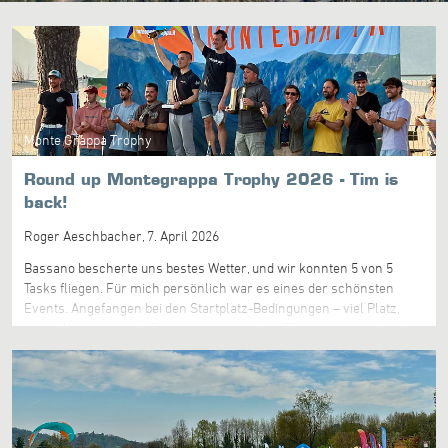
Monte Grappa Trophy
Round up Montegrappa Trophy 2026 - Tim is
back!
Roger Aeschbacher,
7. April 2026
Bassano bescherte uns bestes Wetter, und wir konnten 5 von 5
Tasks fliegen. Für mich persönlich war es eines der schönsten
Events. Angefangen bei den Startplatz-Bedingungen – viel Platz,
keine Wartezeiten, Aufwind und angenehme Temperaturen – bis hin
zur Mittagsverpflegung, die einfach 1A war! Die Tasks waren durch
die Abwechslung zwischen Flachland- und Ridge-Racing sehr
ausgewogen, und es hat extrem viel Spass gemacht, mit der
Weltelite zu racen. Das hohe Niveau der Piloten war deutlich zu
spüren, was das gemeinsame Fliegen sehr angenehm machte.
Task 5 Beim letzten Lauf waren die Thermikbedingungen bereits