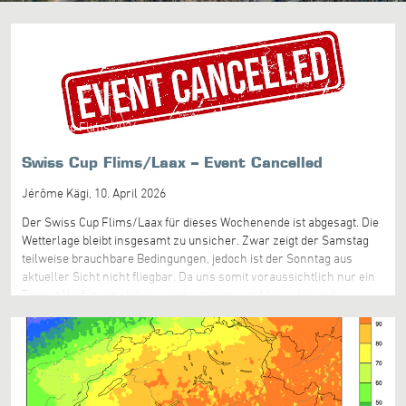
Swiss Cup Flims 2026
Swiss Cup Flims/Laax – Event Cancelled
Jérôme Kägi,
10. April 2026
Der Swiss Cup Flims/Laax für dieses Wochenende ist abgesagt. Die
Wetterlage bleibt insgesamt zu unsicher. Zwar zeigt der Samstag
teilweise brauchbare Bedingungen, jedoch ist der Sonntag aus
aktueller Sicht nicht fliegbar. Da uns somit voraussichtlich nur ein
Tag zur Verfügung stehen würde, müsste ein klar guter und
zuverlässiger Task möglich sein. Dies ist mit der aktuellen
Prognose nicht ausreichend gegeben. Zusätzlich ist die Anreise für
viele Pilotinnen und Piloten erheblich, weshalb wir den Event leider
absagen müssen. Wir danken allen für das Verständnis und freuen
uns auf die nächsten Events. *** English *** The Swiss Cup
Flims/Laax for this weekend is cancelled. The weather situation