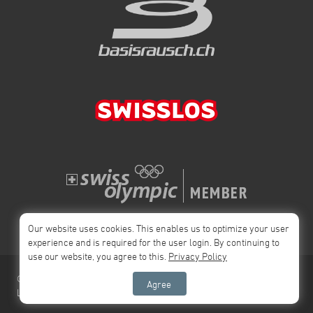
depending on the further development of cloud cover and wind.
Current Assessment • Saturday: good chances for a task • Sunday:
uncertain, slightly negative trend We will review the situation again
tomorrow in detail and discuss it with MeteoSwiss. The event will
only take place if there is a realistic opportunity to fly tasks on both
days. A final decision will be made tomorrow.
Our website uses cookies. This enables us to optimize your user
experience and is required for the user login. By continuing to
use our website, you agree to this.
Privacy Policy
© 2026 Swiss
Impressum
Privacy Policy
AGB
Agree
League