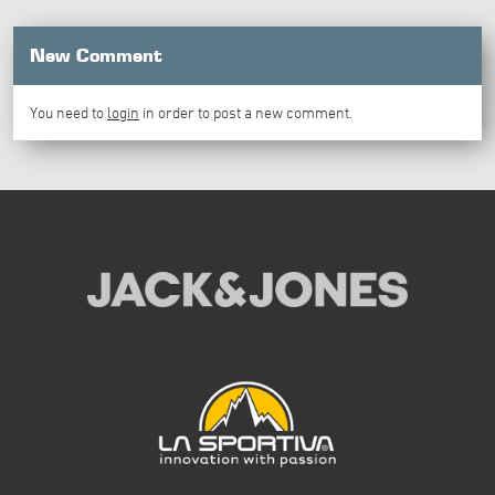
New Comment
You need to
login
in order to post a new comment.