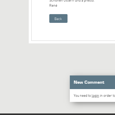
Schönen Ostern und a presto.
René
New Comment
You need to
login
in order 