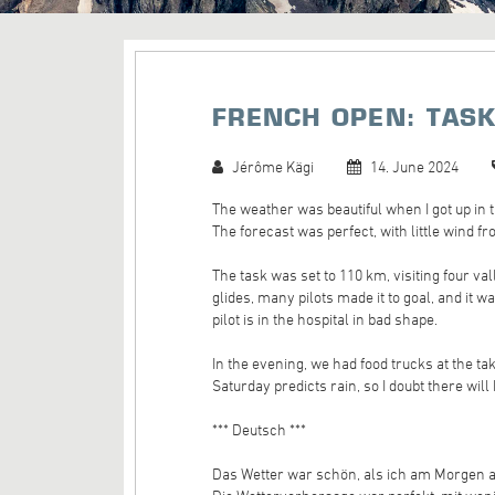
FRENCH OPEN: TASK
Jérôme Kägi
14. June 2024
The weather was beautiful when I got up in
The forecast was perfect, with little wind 
The task was set to 110 km, visiting four v
glides, many pilots made it to goal, and it w
pilot is in the hospital in bad shape.
In the evening, we had food trucks at the ta
Saturday predicts rain, so I doubt there wil
*** Deutsch ***
Das Wetter war schön, als ich am Morgen a