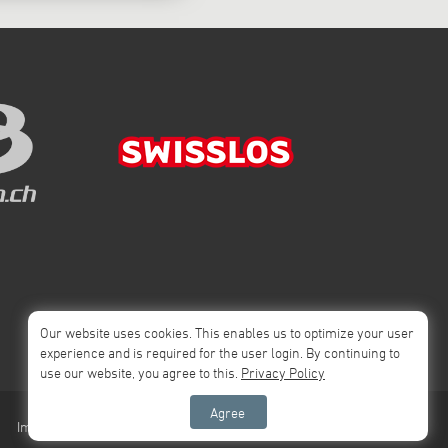
Our website uses cookies. This enables us to optimize your user
experience and is required for the user login. By continuing to
use our website, you agree to this.
Privacy Policy
Agree
Impressum
Privacy Policy
AGB