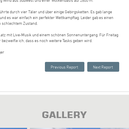
ig Wind aus Südwest und einer Wolkenbasis auf 2800 m.
ührte durch vier Täler und über einige Gebirgsketten. Es gab lange
l, und es war einfach ein perfekter Wettkampftag. Leider gab es einen
 in schlechtem Zustand.
latz mit Live-Musik und einem schönen Sonnenuntergang. Für Freitag
bezweifle ich, dass es noch weitere Tasks geben wird.
ger
GALLERY