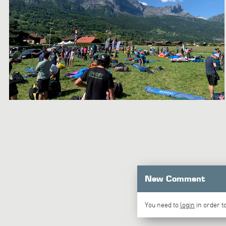
New Comment
You need to
login
in order 