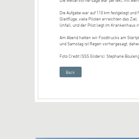
Die Wettervorhersage war perfekt, mit wen
Die Aufgabe war auf 110 km festgelegt und f
Gleitflüge, viele Piloten erreichten das Zie
Unfall, und der Pilot liegt im Krankenhaus
Am Abend hatten wir Foodtrucks am Startp
und Samstag ist Regen vorhergesagt, daher 
Foto Credit (SSS Gliders): Stephane Boulen