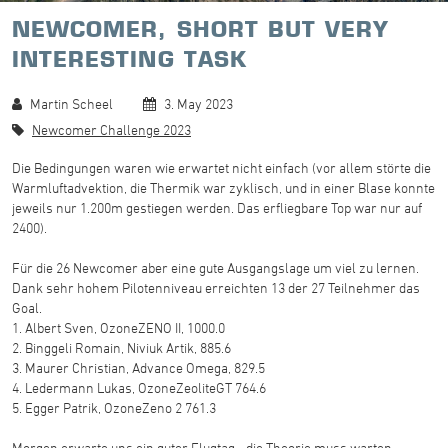
NEWCOMER, SHORT BUT VERY
INTERESTING TASK
Martin Scheel
3. May 2023
Newcomer Challenge 2023
Die Bedingungen waren wie erwartet nicht einfach (vor allem störte die
Warmluftadvektion, die Thermik war zyklisch, und in einer Blase konnte
jeweils nur 1.200m gestiegen werden. Das erfliegbare Top war nur auf
2400).
Für die 26 Newcomer aber eine gute Ausgangslage um viel zu lernen.
Dank sehr hohem Pilotenniveau erreichten 13 der 27 Teilnehmer das
Goal.
1. Albert Sven, OzoneZENO II, 1000.0
2. Binggeli Romain, Niviuk Artik, 885.6
3. Maurer Christian, Advance Omega, 829.5
4. Ledermann Lukas, OzoneZeoliteGT 764.6
5. Egger Patrik, OzoneZeno 2 761.3
Morgen erwarte uns ein guter Flugtag - die Theorie muss warten ...