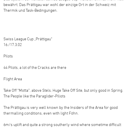
bewährt. Das Prättigau war wohl der einzige Ort in der Schweiz mit
Thermik und Task-Bedingungen.
Swiss League Cup „Prättigau“
16./17.3.02
Pilots
44 Pilots, a lot of the Cracks are there
Flight Area
Take Off “Motta”, above Stels. Huge Take Off Site, but only good in Spring.
The People like the Paraglider-Piliots
The Prättigau is very well known by the Insiders of the Area for good
thermalling conditions, even with light Föhn.
6m/s uplift and quite a strong southerly wind where sometime difficult