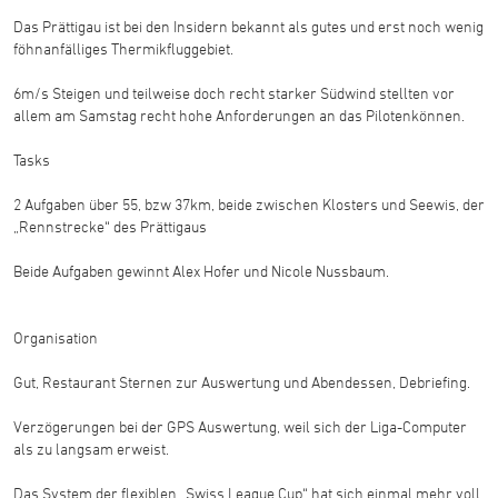
Das Prättigau ist bei den Insidern bekannt als gutes und erst noch wenig
föhnanfälliges Thermikfluggebiet.
6m/s Steigen und teilweise doch recht starker Südwind stellten vor
allem am Samstag recht hohe Anforderungen an das Pilotenkönnen.
Tasks
2 Aufgaben über 55, bzw 37km, beide zwischen Klosters und Seewis, der
„Rennstrecke“ des Prättigaus
Beide Aufgaben gewinnt Alex Hofer und Nicole Nussbaum.
Organisation
Gut, Restaurant Sternen zur Auswertung und Abendessen, Debriefing.
Verzögerungen bei der GPS Auswertung, weil sich der Liga-Computer
als zu langsam erweist.
Das System der flexiblen „Swiss League Cup“ hat sich einmal mehr voll