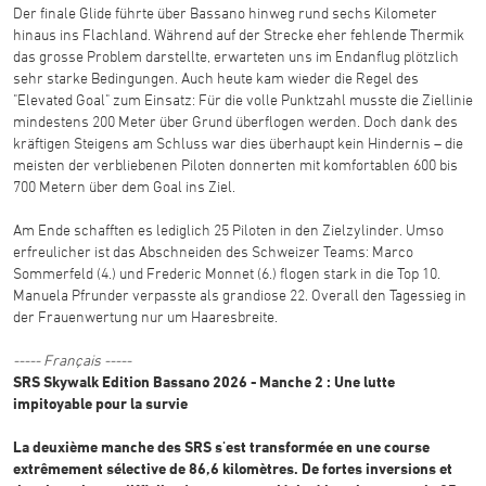
Der finale Glide führte über Bassano hinweg rund sechs Kilometer
hinaus ins Flachland. Während auf der Strecke eher fehlende Thermik
das grosse Problem darstellte, erwarteten uns im Endanflug plötzlich
sehr starke Bedingungen. Auch heute kam wieder die Regel des
"Elevated Goal" zum Einsatz: Für die volle Punktzahl musste die Ziellinie
mindestens 200 Meter über Grund überflogen werden. Doch dank des
kräftigen Steigens am Schluss war dies überhaupt kein Hindernis – die
meisten der verbliebenen Piloten donnerten mit komfortablen 600 bis
700 Metern über dem Goal ins Ziel.
Am Ende schafften es lediglich 25 Piloten in den Zielzylinder. Umso
erfreulicher ist das Abschneiden des Schweizer Teams: Marco
Sommerfeld (4.) und Frederic Monnet (6.) flogen stark in die Top 10.
Manuela Pfrunder verpasste als grandiose 22. Overall den Tagessieg in
der Frauenwertung nur um Haaresbreite.
----- Français -----
SRS Skywalk Edition Bassano 2026 - Manche 2 : Une lutte
impitoyable pour la survie
La deuxième manche des SRS s'est transformée en une course
extrêmement sélective de 86,6 kilomètres. De fortes inversions et