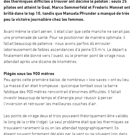
des thermiques difficiles à trouver ont décimé le peloton : seuls 25
pilotes ont atteint le Goal. Marco Sommerfeld et Frederic Monnet ont
brillé dans le top 10, tandis que Manuela Pfrunder a manqué de très
peu la victoire journalière chez les femmes.
Avant même le start aérien, il était clair que cette manche ne serait pas
une promenade de santé. Pour se positionner de manière optimale, il
fallait beaucoup de patience : nous avons parfois dû enrouler
laborieusement de faibles ascendances d'à peine 0,5 m/s. Le départ a
finalement été donné vers l'ouest, où le premier point de virage nous
attendait après une dizaine de kilomètres.
Piégés sous les 900 mètres
Peu après cette première balise, de nombreux « low saves » ont eu lieu.
La masse d'air était trompeuse : quiconque tombait sous la barre
fatidique des 900 mètres rencontrait d'énormes difficultés. Il fallait
investir beaucoup de temps et d'énergie pour réussir à percer
l'inversion et retrouver les meilleures couches d'air.
Les points de virage deux et trois pouvaient théoriquement être validés
le long de la crête (ridge). Le seul problème était que les thermiques se
trouvaient rarement là où on les attendait topographiquement. Ils
étaient souvent fortement décalés par le vent ou se situaient loin dans