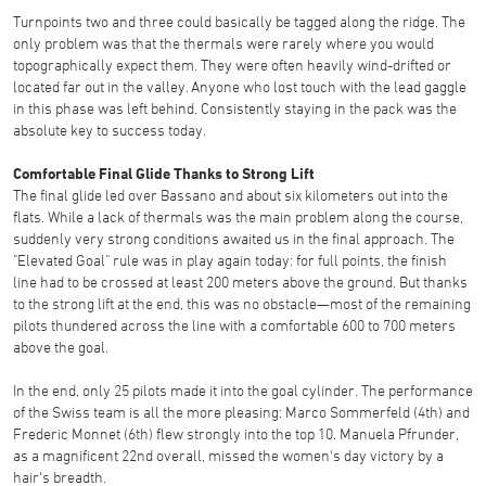
Turnpoints two and three could basically be tagged along the ridge. The
only problem was that the thermals were rarely where you would
topographically expect them. They were often heavily wind-drifted or
located far out in the valley. Anyone who lost touch with the lead gaggle
in this phase was left behind. Consistently staying in the pack was the
absolute key to success today.
Comfortable Final Glide Thanks to Strong Lift
The final glide led over Bassano and about six kilometers out into the
flats. While a lack of thermals was the main problem along the course,
suddenly very strong conditions awaited us in the final approach. The
"Elevated Goal" rule was in play again today: for full points, the finish
line had to be crossed at least 200 meters above the ground. But thanks
to the strong lift at the end, this was no obstacle—most of the remaining
pilots thundered across the line with a comfortable 600 to 700 meters
above the goal.
In the end, only 25 pilots made it into the goal cylinder. The performance
of the Swiss team is all the more pleasing: Marco Sommerfeld (4th) and
Frederic Monnet (6th) flew strongly into the top 10. Manuela Pfrunder,
as a magnificent 22nd overall, missed the women's day victory by a
hair's breadth.