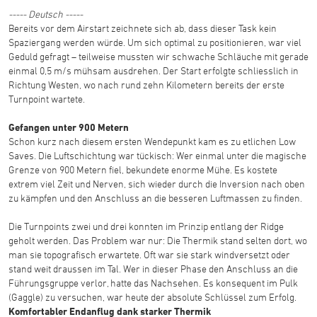
----- Deutsch -----
Bereits vor dem Airstart zeichnete sich ab, dass dieser Task kein
Spaziergang werden würde. Um sich optimal zu positionieren, war viel
Geduld gefragt – teilweise mussten wir schwache Schläuche mit gerade
einmal 0,5 m/s mühsam ausdrehen. Der Start erfolgte schliesslich in
Richtung Westen, wo nach rund zehn Kilometern bereits der erste
Turnpoint wartete.
Gefangen unter 900 Metern
Schon kurz nach diesem ersten Wendepunkt kam es zu etlichen Low
Saves. Die Luftschichtung war tückisch: Wer einmal unter die magische
Grenze von 900 Metern fiel, bekundete enorme Mühe. Es kostete
extrem viel Zeit und Nerven, sich wieder durch die Inversion nach oben
zu kämpfen und den Anschluss an die besseren Luftmassen zu finden.
Die Turnpoints zwei und drei konnten im Prinzip entlang der Ridge
geholt werden. Das Problem war nur: Die Thermik stand selten dort, wo
man sie topografisch erwartete. Oft war sie stark windversetzt oder
stand weit draussen im Tal. Wer in dieser Phase den Anschluss an die
Führungsgruppe verlor, hatte das Nachsehen. Es konsequent im Pulk
(Gaggle) zu versuchen, war heute der absolute Schlüssel zum Erfolg.
Komfortabler Endanflug dank starker Thermik