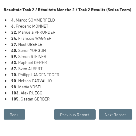
Resultate Task 2 / Résultats Manche 2 / Task 2 Results (Swiss Team)
4.
Marco SOMMERFELD
6.
Frederic MONNET
22.
Manuela PFRUNDER
24.
Francois WAGNER
27.
Noel OBERLE
40.
Soner YORGUN
59.
Simon STEINER
63.
Raphael OERER
67.
Sven ALBERT
70.
Philipp LANGENEGGER
90.
Nelson CARVALHO
98.
Mattia VOSTI
103.
Alex RUEGG
105.
Gaetan GERBER