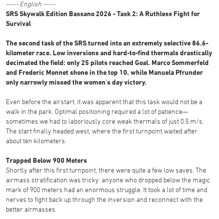
----- English -----
SRS Skywalk Edition Bassano 2026 - Task 2: A Ruthless Fight for
Survival
The second task of the SRS turned into an extremely selective 86.6-
kilometer race. Low inversions and hard-to-find thermals drastically
decimated the field: only 25 pilots reached Goal. Marco Sommerfeld
and Frederic Monnet shone in the top 10, while Manuela Pfrunder
only narrowly missed the women's day victory.
Even before the airstart, it was apparent that this task would not be a
walk in the park. Optimal positioning required a lot of patience—
sometimes we had to laboriously core weak thermals of just 0.5 m/s.
The start finally headed west, where the first turnpoint waited after
about ten kilometers.
Trapped Below 900 Meters
Shortly after this first turnpoint, there were quite a few low saves. The
airmass stratification was tricky: anyone who dropped below the magic
mark of 900 meters had an enormous struggle. It took a lot of time and
nerves to fight back up through the inversion and reconnect with the
better airmasses.