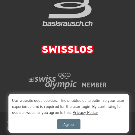
Our website uses cookies. This enables us to optimize your user
experience and is required for the user login. By continuing to
use our website, you agree to this.
Privacy Policy
© 2026 Swiss
Impressum
Privacy Policy
AGB
Agree
League