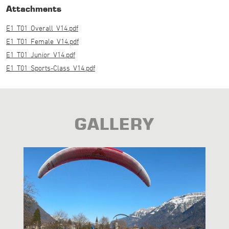
Attachments
E1_T01_Overall_V14.pdf
E1_T01_Female_V14.pdf
E1_T01_Junior_V14.pdf
E1_T01_Sports-Class_V14.pdf
GALLERY