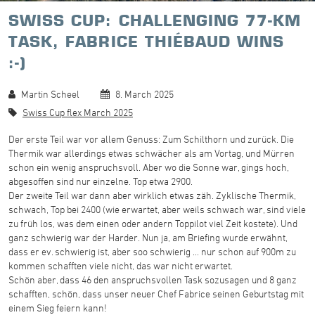
SWISS CUP: CHALLENGING 77-KM
TASK, FABRICE THIÉBAUD WINS
:-)
Martin Scheel
8. March 2025
Swiss Cup flex March 2025
Der erste Teil war vor allem Genuss: Zum Schilthorn und zurück. Die
Thermik war allerdings etwas schwächer als am Vortag, und Mürren
schon ein wenig anspruchsvoll. Aber wo die Sonne war, gings hoch,
abgesoffen sind nur einzelne. Top etwa 2900.
Der zweite Teil war dann aber wirklich etwas zäh. Zyklische Thermik,
schwach, Top bei 2400 (wie erwartet, aber weils schwach war, sind viele
zu früh los, was dem einen oder andern Toppilot viel Zeit kostete). Und
ganz schwierig war der Harder. Nun ja, am Briefing wurde erwähnt,
dass er ev. schwierig ist, aber soo schwierig ... nur schon auf 900m zu
kommen schafften viele nicht, das war nicht erwartet.
Schön aber, dass 46 den anspruchsvollen Task sozusagen und 8 ganz
schafften, schön, dass unser neuer Chef Fabrice seinen Geburtstag mit
einem Sieg feiern kann!