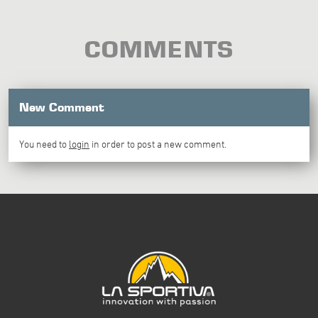
COMMENTS
New Comment
You need to
login
in order to post a new comment.