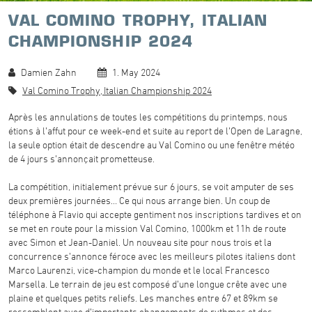
VAL COMINO TROPHY, ITALIAN
CHAMPIONSHIP 2024
Damien Zahn
1. May 2024
Val Comino Trophy, Italian Championship 2024
Après les annulations de toutes les compétitions du printemps, nous
étions à l’affut pour ce week-end et suite au report de l’Open de Laragne,
la seule option était de descendre au Val Comino ou une fenêtre météo
de 4 jours s’annonçait prometteuse.
La compétition, initialement prévue sur 6 jours, se voit amputer de ses
deux premières journées… Ce qui nous arrange bien. Un coup de
téléphone à Flavio qui accepte gentiment nos inscriptions tardives et on
se met en route pour la mission Val Comino, 1000km et 11h de route
avec Simon et Jean-Daniel. Un nouveau site pour nous trois et la
concurrence s’annonce féroce avec les meilleurs pilotes italiens dont
Marco Laurenzi, vice-champion du monde et le local Francesco
Marsella. Le terrain de jeu est composé d’une longue crête avec une
plaine et quelques petits reliefs. Les manches entre 67 et 89km se
ressemblent avec d’importants changements de rythmes et des