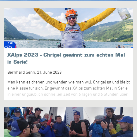
XAlps 2023
XAlps 2023 - Chrigel gewinnt zum achten Mal
in Serie!
Bernhard Senn,
21. June 2023
Man kann es drehen und wenden wie man will. Chrigel ist und bleibt
eine Klasse für sich. Er gewinnt das XAlps zum achten Mal in Serie
in einer unglaublich schnellen Zeit von 6 Tagen und 6 Stunden über
die Distanz von gut 1200 km entlang der Alpen und wieder zurück.
Patrick von Känel schaffte es in einem äusserst spannenden Finale
auf Platz 5, dies trotz einer 6h-Strafe wegen einer
Luftraumverletzung bei Locarno. Die weiteren beiden Schweizer
Sepp Inniger (Platz 12) und Reto Reiser (Platz 17) klassierten sich
als Rookies im Mittelfeld und zeigten mit diesen super Leistungen
ihr Potential auf. Die Swissleague gratuliert euch und insbesondere