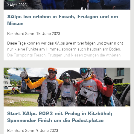
XAlps 2023
auch den SupporterInnen zu den Leistungen!
XAlps live erleben in Fiesch, Frutigen und am
Niesen
Bernhard Senn,
15. June 2023
Diese Tage können wir das XAlps live mitverfolgen und zwar nicht
nur kleine Punkte am Himmel, sondern auch hautnah am Boden.
Die Turnpoints Fiesch, Frutigen und Niesen zwingen die Athleten
ihren Flug zu unterbrechen und anschliessend wieder zu Fuss
aufzusteigen. Ideal für alle Fans und interessierte H&F AthletInnen!
Aktuell: Aus Schweizer Sicht läuft es wirklich ausgezeichnet.
Chrigel in Führung, dicht gefolgt von Takats, Pinot, Pädel,
Guschlbaur, Lacace und Alongi. Sepp und Reto folgen auf den
Plätzen 9 und 16. Es bleibt äusserst spannend!
XAlps 2023
Start XAlps 2023 mit Prolog in Kitzbühel;
Spannender Finish um die Podestplätze
Bernhard Senn,
9. June 2023