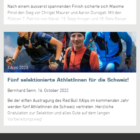
Nach einem äusserst spannenden Finish sicherte sich Maxime
Pinot den Sieg vor Chrigel Maurer und Aaron Durogati. Mit den
Plätzen 7, Patrick von Känel, 13. Sepp Inniger und 18. Reto Reiser
waren alle Schweizer Athleten unter den Top 20. Nun heisst es für
alle erholen und die letzten Vorbereitungen für den Start am
kommenden Samstag tätigen.
XAlps 2023
Fünf selektionierte AthletInnen für die Schweiz!
Bernhard Senn,
16. October 2022
Bei der elften Austragung des Red Bull XAlps im kommenden Jahr
werden fünf AthletInnen die Schweiz vertreten. Herzliche
Gratulation zur Selektion und alles Gute auf dem langen
Vorbereitungsweg!