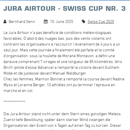
JURA AIRTOUR - SWISS CUP NR. 3
Bernhard Senn
10. June 2025
Swiss Cup 2025
Le Jura Airtour n'a pas bénéficié de conditions météorologiques
favorables. D'abord des nuages bas, puis des vents violents ont
contraint les organisateurs à raccourcir l'événement de 4 jours à un
seul jour. Mais cette journée a finalement été parfaite et le comité
d'organisation, sous la houlette de Morane Montavon, a défini une
épreuve comprenant 7 virages et une longueur de 85 kilomètres. Idris
Birch (pilote d'essai Advance) a remporté la victoire devant Guilhem
Mobé et (de justesse) devant Manuel Waldburger.
Chez les femmes, Mannon Bonnet a remporté la course devant Nadine
Wyss et Loranne Berger. 10 athlètes ont pu terminer l'épreuve en
marche et en vol.
***************
Die Jura Airtour stand nicht unter dem Stern eines günstigen Meteos.
Zuerst tiefe Bewölkung, später dann starker Wind zwangen die
Organisatoren den Event von 4 Tagen auf einen Tag zu kürzen. Dieser