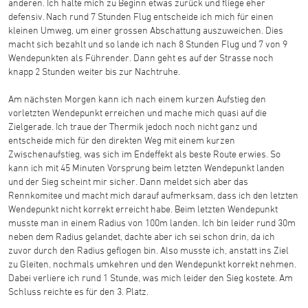
anderen. Ich halte mich zu Beginn etwas zurück und fliege eher
defensiv. Nach rund 7 Stunden Flug entscheide ich mich für einen
kleinen Umweg, um einer grossen Abschattung auszuweichen. Dies
macht sich bezahlt und so lande ich nach 8 Stunden Flug und 7 von 9
Wendepunkten als Führender. Dann geht es auf der Strasse noch
knapp 2 Stunden weiter bis zur Nachtruhe.
Am nächsten Morgen kann ich nach einem kurzen Aufstieg den
vorletzten Wendepunkt erreichen und mache mich quasi auf die
Zielgerade. Ich traue der Thermik jedoch noch nicht ganz und
entscheide mich für den direkten Weg mit einem kurzen
Zwischenaufstieg, was sich im Endeffekt als beste Route erwies. So
kann ich mit 45 Minuten Vorsprung beim letzten Wendepunkt landen
und der Sieg scheint mir sicher. Dann meldet sich aber das
Rennkomitee und macht mich darauf aufmerksam, dass ich den letzten
Wendepunkt nicht korrekt erreicht habe. Beim letzten Wendepunkt
musste man in einem Radius von 100m landen. Ich bin leider rund 30m
neben dem Radius gelandet, dachte aber ich sei schon drin, da ich
zuvor durch den Radius geflogen bin. Also musste ich, anstatt ins Ziel
zu Gleiten, nochmals umkehren und den Wendepunkt korrekt nehmen.
Dabei verliere ich rund 1 Stunde, was mich leider den Sieg kostete. Am
Schluss reichte es für den 3. Platz.