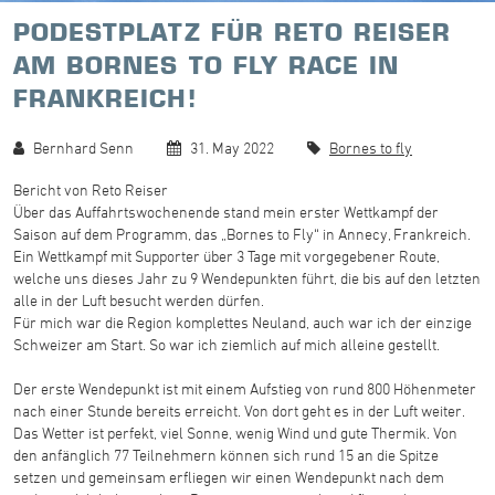
PODESTPLATZ FÜR RETO REISER
AM BORNES TO FLY RACE IN
FRANKREICH!
Bernhard Senn
31. May 2022
Bornes to fly
Bericht von Reto Reiser
Über das Auffahrtswochenende stand mein erster Wettkampf der
Saison auf dem Programm, das „Bornes to Fly“ in Annecy, Frankreich.
Ein Wettkampf mit Supporter über 3 Tage mit vorgegebener Route,
welche uns dieses Jahr zu 9 Wendepunkten führt, die bis auf den letzten
alle in der Luft besucht werden dürfen.
Für mich war die Region komplettes Neuland, auch war ich der einzige
Schweizer am Start. So war ich ziemlich auf mich alleine gestellt.
Der erste Wendepunkt ist mit einem Aufstieg von rund 800 Höhenmeter
nach einer Stunde bereits erreicht. Von dort geht es in der Luft weiter.
Das Wetter ist perfekt, viel Sonne, wenig Wind und gute Thermik. Von
den anfänglich 77 Teilnehmern können sich rund 15 an die Spitze
setzen und gemeinsam erfliegen wir einen Wendepunkt nach dem