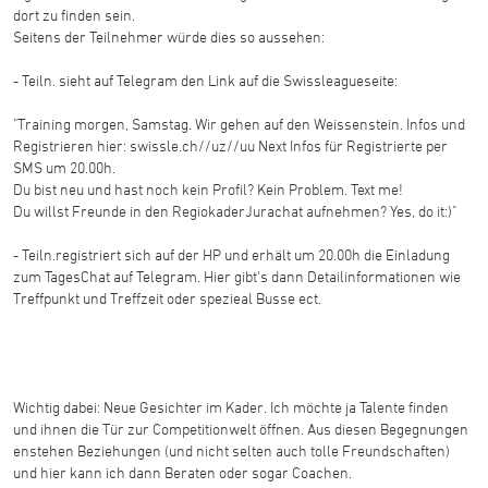
dort zu finden sein.
Seitens der Teilnehmer würde dies so aussehen:
- Teiln. sieht auf Telegram den Link auf die Swissleagueseite:
"Training morgen, Samstag. Wir gehen auf den Weissenstein. Infos und
Registrieren hier: swissle.ch//uz//uu Next Infos für Registrierte per
SMS um 20.00h.
Du bist neu und hast noch kein Profil? Kein Problem. Text me!
Du willst Freunde in den RegiokaderJurachat aufnehmen? Yes, do it:)"
- Teiln.registriert sich auf der HP und erhält um 20.00h die Einladung
zum TagesChat auf Telegram. Hier gibt's dann Detailinformationen wie
Treffpunkt und Treffzeit oder spezieal Busse ect.
Wichtig dabei: Neue Gesichter im Kader. Ich möchte ja Talente finden
und ihnen die Tür zur Competitionwelt öffnen. Aus diesen Begegnungen
enstehen Beziehungen (und nicht selten auch tolle Freundschaften)
und hier kann ich dann Beraten oder sogar Coachen.