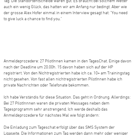
Tag. Die Standortentscheide waren gut. Es braucht bei solchem Wetter
auch ein wenig Glück, das hatten wir am Anfang nur bedingt. Aber wie
der grosse Alex Hofer einmal in einem Interview gesagt hat: "You need
to give luck a chance to find you."
Anmeldeprozedere: 27 PilotInnen kamen in den TagesChat. Einige davon
nach der Deadline um 20.00h. 15 davon haben sich auf der HP
registriert. Von den Nichtregistrierten habe ich ca. 10+ am Trainingstag
nicht gesehen. Von fast allen nichtregistrierten PilotInnen habe ich
private Nachrichten oder Telefonate bekommen.
Ich habe Verständis für diese Situation. Das geht in Ordnung. Allerdings:
Bei 27 PilotInnnen waren die privaten Messages neben dem
Tagesprogramm sehr anstrengend. Ich werde deshalb das
Anmeldeprozedere für nächstes Mal wie folgt ändern:
Die Einladung zum Tageschat erfolgt über das SMS System der
Ligaseite. Die Informationen zum Tag werden dann mehr oder weniger