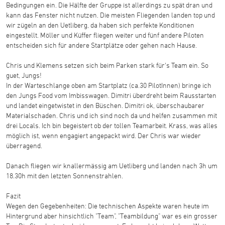
Bedingungen ein. Die Hälfte der Gruppe ist allerdings zu spät dran und
kann das Fenster nicht nutzen. Die meisten Fliegenden landen top und
wir zügeln an den Uetliberg, da haben sich perfekte Konditionen
eingestellt. Möller und Küffer fliegen weiter und fünf andere Piloten
entscheiden sich für andere Startplätze oder gehen nach Hause.
Chris und Klemens setzen sich beim Parken stark für's Team ein. So
guet, Jungs!
In der Warteschlange oben am Startplatz (ca.30 PilotInnen) bringe ich
den Jungs Food vom Imbisswagen. Dimitri überdreht beim Rausstarten
und landet eingetwistet in den Büschen. Dimitri ok, überschaubarer
Materialschaden. Chris und ich sind noch da und helfen zusammen mit
drei Locals. Ich bin begeistert ob der tollen Teamarbeit. Krass, was alles
möglich ist, wenn engagiert angepackt wird. Der Chris war wieder
überragend.
Danach fliegen wir knallermässig am Uetliberg und landen nach 3h um
18.30h mit den letzten Sonnenstrahlen.
Fazit
Wegen den Gegebenheiten: Die technischen Aspekte waren heute im
Hintergrund aber hinsichtlich "Team", "Teambildung" war es ein grosser