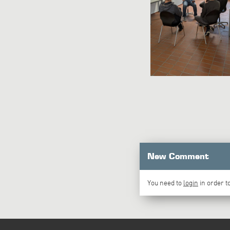
New Comment
You need to
login
in order 