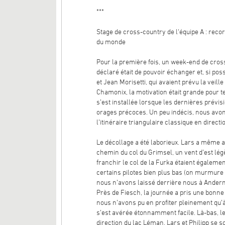
***
Stage de cross-country de l'équipe A : rec
du monde
Pour la première fois, un week-end de cross-
déclaré était de pouvoir échanger et, si poss
et Jean Morisetti, qui avaient prévu la veill
Chamonix, la motivation était grande pour te
s’est installée lorsque les dernières prév
orages précoces. Un peu indécis, nous avon
l’itinéraire triangulaire classique en direct
Le décollage a été laborieux. Lars a même at
chemin du col du Grimsel, un vent d’est lég
franchir le col de la Furka étaient égalemen
certains pilotes bien plus bas (on murmure 
nous n’avons laissé derrière nous à Anderma
Près de Fiesch, la journée a pris une bon
nous n’avons pu en profiter pleinement qu’à
s’est avérée étonnamment facile. Là-bas, le
direction du lac Léman. Lars et Philipp se s