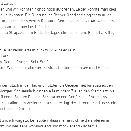
tt zurück.
ten und wir konnten richtig hoch aufdrehen. Leider konnte man dies
oll auskosten. Die Querung ins Berner Oberland ging erstaunlich
unterschiedlich weit in Richtung Genfersee gesetzt. Am weitesten
lenker bis nach Les Pléiades.
r alle Strapazen am Ende des Tages eine sehr hohe Basis. Lars flog
le Tag resultierte in punkto FAI-Dreiecke in:
 Lars
 Daniel, Chrigel, Sebi, Steffi
rauen-Weltrekord, aber am Schluss fehlten 300 m um das Dreieck
gemütlich in den Tag und nutzten die Gelegenheit für ausgiebigen
gen. Schliesslich gingen alle mit dem Ziel an den Startplatz, bis
fliegen. So zum Beispiel Serena an den Genfersee, Chrigel ins
ratulation! Ein weiterer lehrreicher Tag, der demonstriert, dass die
hn fliegen können.
rt und ich wage zu behaupten, dass niemand ohne die anderen am
immung war sehr wohlwollend und motivierend - so fägt's!