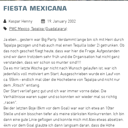
FIESTA MEXICANA
Kaspar Henny
19. January 2002
PWC Mexico, Tapalpa (Guadalajara)
Ja eben....gestern war Big Party. Verdammt lange bin ich mit Heiri durch
Tapalpa gezogen und hab auch mal einen Tequilla (oder 2) getrunken. Ob
das noch gescheit fliegt heute, dass war hier die Frage. Aufgestanden
sind wir dann trotzdem sehr früh und die Organisation hat nicht ganz
verstanden, dass wir schon so munter sind!!!!
Da es mir letzte Woche gar nicht nach Wunsch gelaufen ist, war ich
jedenfalls voll motiviert am Start. Ausgeschrieben wurde ein Lauf von
ca. 55km - endlich mal über die Hochebene von Tapalpa und nicht nur
dem „Ritsch“ entlang.
Der Start verlief ganz gut und ich war immer vorne dabei. Die
Verhältnisse waren super und so konnten wir wieder mal so richtig
„racen“.
Bei der letzten Boje (8km vor dem Goal) war war ich etwa an 10ter
Stelle und ein bisschen tiefer als meine stärksten Konkurrenten. Ich bin
dann eine gute Linie geflogen und konnte mich mit Alex etwas absetzen.
4km vor dem Goal glaubte ich dann langsam daran, dass die Höhe