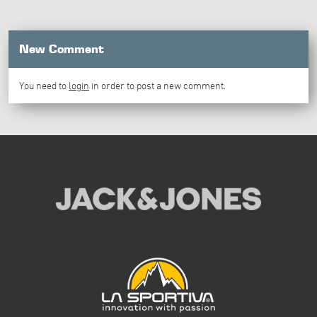
New Comment
You need to
login
in order to post a new comment.