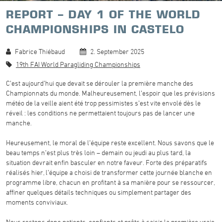
REPORT – DAY 1 OF THE WORLD
CHAMPIONSHIPS IN CASTELO
Fabrice Thiébaud
2. September 2025
19th FAI World Paragliding Championships
C’est aujourd’hui que devait se dérouler la première manche des
Championnats du monde. Malheureusement, l’espoir que les prévisions
météo de la veille aient été trop pessimistes s’est vite envolé dès le
réveil : les conditions ne permettaient toujours pas de lancer une
manche.
Heureusement, le moral de l’équipe reste excellent. Nous savons que le
beau temps n’est plus très loin – demain ou jeudi au plus tard, la
situation devrait enfin basculer en notre faveur. Forte des préparatifs
réalisés hier, l’équipe a choisi de transformer cette journée blanche en
programme libre, chacun en profitant à sa manière pour se ressourcer,
affiner quelques détails techniques ou simplement partager des
moments conviviaux.
Nous restons donc patients, confiants et prêts à saisir la première vraie