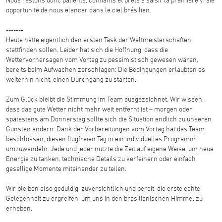
opportunité de nous élancer dans le ciel brésilien.
-------
Heute hätte eigentlich den ersten Task der Weltmeisterschaften
stattfinden sollen. Leider hat sich die Hoffnung, dass die
Wettervorhersagen vom Vortag zu pessimistisch gewesen wären,
bereits beim Aufwachen zerschlagen: Die Bedingungen erlaubten es
weiterhin nicht, einen Durchgang zu starten.
Zum Glück bleibt die Stimmung im Team ausgezeichnet. Wir wissen,
dass das gute Wetter nicht mehr weit entfernt ist – morgen oder
spätestens am Donnerstag sollte sich die Situation endlich zu unseren
Gunsten ändern. Dank der Vorbereitungen vom Vortag hat das Team
beschlossen, diesen flugfreien Tag in ein individuelles Programm
umzuwandeln: Jede und jeder nutzte die Zeit auf eigene Weise, um neue
Energie zu tanken, technische Details zu verfeinern oder einfach
gesellige Momente miteinander zu teilen.
Wir bleiben also geduldig, zuversichtlich und bereit, die erste echte
Gelegenheit zu ergreifen, um uns in den brasilianischen Himmel zu
erheben.