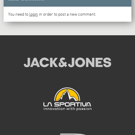
You need to
login
in order to post a new comment.