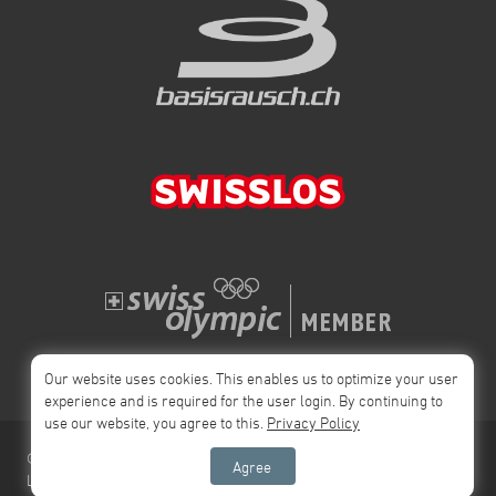
Our website uses cookies. This enables us to optimize your user
experience and is required for the user login. By continuing to
use our website, you agree to this.
Privacy Policy
© 2026 Swiss
Impressum
Privacy Policy
AGB
Agree
League