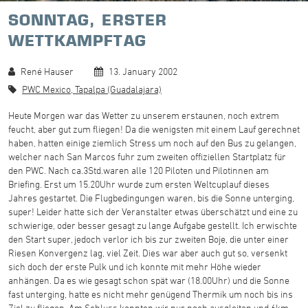
SONNTAG, ERSTER
WETTKAMPFTAG
René Hauser
13. January 2002
PWC Mexico, Tapalpa (Guadalajara)
Heute Morgen war das Wetter zu unserem erstaunen, noch extrem
feucht, aber gut zum fliegen! Da die wenigsten mit einem Lauf gerechnet
haben, hatten einige ziemlich Stress um noch auf den Bus zu gelangen,
welcher nach San Marcos fuhr zum zweiten offiziellen Startplatz für
den PWC. Nach ca.3Std.waren alle 120 Piloten und Pilotinnen am
Briefing. Erst um 15.20Uhr wurde zum ersten Weltcuplauf dieses
Jahres gestartet. Die Flugbedingungen waren, bis die Sonne unterging,
super! Leider hatte sich der Veranstalter etwas überschätzt und eine zu
schwierige, oder besser gesagt zu lange Aufgabe gestellt. Ich erwischte
den Start super, jedoch verlor ich bis zur zweiten Boje, die unter einer
Riesen Konvergenz lag, viel Zeit. Dies war aber auch gut so, versenkt
sich doch der erste Pulk und ich konnte mit mehr Höhe wieder
anhängen. Da es wie gesagt schon spät war (18.00Uhr) und die Sonne
fast unterging, hatte es nicht mehr genügend Thermik um noch bis ins
Ziel zu fliegen. Am Schluss konnten wir nur noch ausgleiten und 6km