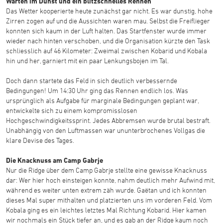
Warten im Dunst und ein blitzschnelles Rennen
Das Wetter kooperierte heute zunächst gar nicht. Es war dunstig, hohe
Zirren zogen auf und die Aussichten waren mau. Selbst die Freiflieger
konnten sich kaum in der Luft halten. Das Startfenster wurde immer
wieder nach hinten verschoben, und die Organisation kürzte den Task
schliesslich auf 46 Kilometer: Zweimal zwischen Kobarid und Kobala
hin und her, garniert mit ein paar Lenkungsbojen im Tal.
Doch dann startete das Feld in sich deutlich verbessernde
Bedingungen! Um 14:30 Uhr ging das Rennen endlich los. Was
ursprünglich als Aufgabe für marginale Bedingungen geplant war,
entwickelte sich zu einem kompromisslosen
Hochgeschwindigkeitssprint. Jedes Abbremsen wurde brutal bestraft.
Unabhängig von den Luftmassen war ununterbrochenes Vollgas die
klare Devise des Tages.
Die Knacknuss am Camp Gabrje
Nur die Ridge über dem Camp Gabrje stellte eine gewisse Knacknuss
dar: Wer hier hoch einsteigen konnte, nahm deutlich mehr Aufwind mit,
während es weiter unten extrem zäh wurde. Gaëtan und ich konnten
dieses Mal super mithalten und platzierten uns im vorderen Feld. Vom
Kobala ging es ein leichtes letztes Mal Richtung Kobarid. Hier kamen
wir nochmals ein Stück tiefer an, und es gab an der Ridge kaum noch