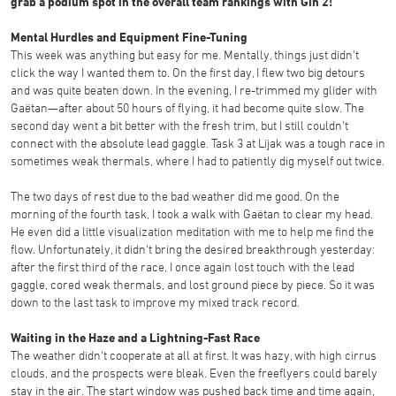
grab a podium spot in the overall team rankings with Gin 2!
Mental Hurdles and Equipment Fine-Tuning
This week was anything but easy for me. Mentally, things just didn't
click the way I wanted them to. On the first day, I flew two big detours
and was quite beaten down. In the evening, I re-trimmed my glider with
Gaëtan—after about 50 hours of flying, it had become quite slow. The
second day went a bit better with the fresh trim, but I still couldn't
connect with the absolute lead gaggle. Task 3 at Lijak was a tough race in
sometimes weak thermals, where I had to patiently dig myself out twice.
The two days of rest due to the bad weather did me good. On the
morning of the fourth task, I took a walk with Gaëtan to clear my head.
He even did a little visualization meditation with me to help me find the
flow. Unfortunately, it didn't bring the desired breakthrough yesterday:
after the first third of the race, I once again lost touch with the lead
gaggle, cored weak thermals, and lost ground piece by piece. So it was
down to the last task to improve my mixed track record.
Waiting in the Haze and a Lightning-Fast Race
The weather didn't cooperate at all at first. It was hazy, with high cirrus
clouds, and the prospects were bleak. Even the freeflyers could barely
stay in the air. The start window was pushed back time and time again,