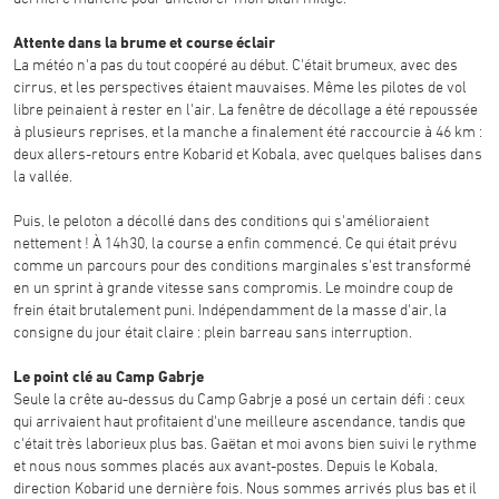
Attente dans la brume et course éclair
La météo n'a pas du tout coopéré au début. C'était brumeux, avec des
cirrus, et les perspectives étaient mauvaises. Même les pilotes de vol
libre peinaient à rester en l'air. La fenêtre de décollage a été repoussée
à plusieurs reprises, et la manche a finalement été raccourcie à 46 km :
deux allers-retours entre Kobarid et Kobala, avec quelques balises dans
la vallée.
Puis, le peloton a décollé dans des conditions qui s'amélioraient
nettement ! À 14h30, la course a enfin commencé. Ce qui était prévu
comme un parcours pour des conditions marginales s'est transformé
en un sprint à grande vitesse sans compromis. Le moindre coup de
frein était brutalement puni. Indépendamment de la masse d'air, la
consigne du jour était claire : plein barreau sans interruption.
Le point clé au Camp Gabrje
Seule la crête au-dessus du Camp Gabrje a posé un certain défi : ceux
qui arrivaient haut profitaient d'une meilleure ascendance, tandis que
c'était très laborieux plus bas. Gaëtan et moi avons bien suivi le rythme
et nous nous sommes placés aux avant-postes. Depuis le Kobala,
direction Kobarid une dernière fois. Nous sommes arrivés plus bas et il