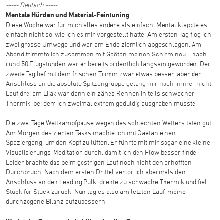
----- Deutsch -----
Mentale Hürden und Material-Feintuning
Diese Woche war für mich alles andere als einfach. Mental klappte es
einfach nicht so, wie ich es mir vorgestellt hatte. Am ersten Tag flog ich
zwei grosse Umwege und war am Ende ziemlich abgeschlagen. Am
Abend trimmte ich zusammen mit Gaëtan meinen Schirm neu – nach
rund 50 Flugstunden war er bereits ordentlich langsam geworden. Der
zweite Tag lief mit dem frischen Trimm zwar etwas besser, aber der
Anschluss an die absolute Spitzengruppe gelang mir noch immer nicht.
Lauf drei am Lijak war dann ein zähes Rennen in teils schwacher
Thermik, bei dem ich zweimal extrem geduldig ausgraben musste.
Die zwei Tage Wettkampfpause wegen des schlechten Wetters taten gut.
Am Morgen des vierten Tasks machte ich mit Gaëtan einen
Spaziergang, um den Kopf zu lüften. Er führte mit mir sogar eine kleine
Visualisierungs-Meditation durch, damit ich den Flow besser finde.
Leider brachte das beim gestrigen Lauf noch nicht den erhofften
Durchbruch: Nach dem ersten Drittel verlor ich abermals den
Anschluss an den Leading Pulk, drehte zu schwache Thermik und fiel
Stück für Stück zurück. Nun lag es also am letzten Lauf, meine
durchzogene Bilanz aufzubessern.