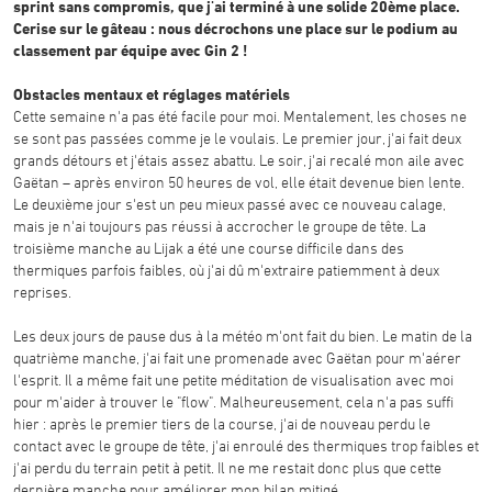
sprint sans compromis, que j'ai terminé à une solide 20ème place.
Cerise sur le gâteau : nous décrochons une place sur le podium au
classement par équipe avec Gin 2 !
Obstacles mentaux et réglages matériels
Cette semaine n'a pas été facile pour moi. Mentalement, les choses ne
se sont pas passées comme je le voulais. Le premier jour, j'ai fait deux
grands détours et j'étais assez abattu. Le soir, j'ai recalé mon aile avec
Gaëtan – après environ 50 heures de vol, elle était devenue bien lente.
Le deuxième jour s'est un peu mieux passé avec ce nouveau calage,
mais je n'ai toujours pas réussi à accrocher le groupe de tête. La
troisième manche au Lijak a été une course difficile dans des
thermiques parfois faibles, où j'ai dû m'extraire patiemment à deux
reprises.
Les deux jours de pause dus à la météo m'ont fait du bien. Le matin de la
quatrième manche, j'ai fait une promenade avec Gaëtan pour m'aérer
l'esprit. Il a même fait une petite méditation de visualisation avec moi
pour m'aider à trouver le "flow". Malheureusement, cela n'a pas suffi
hier : après le premier tiers de la course, j'ai de nouveau perdu le
contact avec le groupe de tête, j'ai enroulé des thermiques trop faibles et
j'ai perdu du terrain petit à petit. Il ne me restait donc plus que cette
dernière manche pour améliorer mon bilan mitigé.