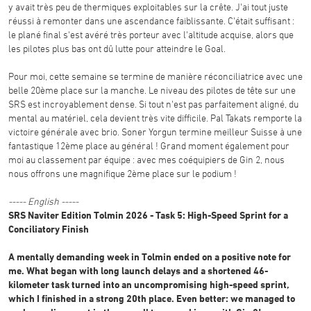
y avait très peu de thermiques exploitables sur la crête. J'ai tout juste
réussi à remonter dans une ascendance faiblissante. C'était suffisant :
le plané final s'est avéré très porteur avec l'altitude acquise, alors que
les pilotes plus bas ont dû lutte pour atteindre le Goal.
Pour moi, cette semaine se termine de manière réconciliatrice avec une
belle 20ème place sur la manche. Le niveau des pilotes de tête sur une
SRS est incroyablement dense. Si tout n'est pas parfaitement aligné, du
mental au matériel, cela devient très vite difficile. Pal Takats remporte la
victoire générale avec brio. Soner Yorgun termine meilleur Suisse à une
fantastique 12ème place au général ! Grand moment également pour
moi au classement par équipe : avec mes coéquipiers de Gin 2, nous
nous offrons une magnifique 2ème place sur le podium !
----- English -----
SRS Naviter Edition Tolmin 2026 - Task 5: High-Speed Sprint for a
Conciliatory Finish
A mentally demanding week in Tolmin ended on a positive note for
me. What began with long launch delays and a shortened 46-
kilometer task turned into an uncompromising high-speed sprint,
which I finished in a strong 20th place. Even better: we managed to