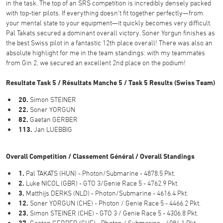
in the task. The top of an SRS competition is incredibly densely packed
with top-tier pilots. If everything doesn't fit together perfectly—from
your mental state to your equipment—it quickly becomes very difficult.
Pal Takats secured a dominant overall victory. Soner Yorgun finishes as
the best Swiss pilot in a fantastic 12th place overall! There was also an
absolute highlight for me in the team standings: with my teammates
from Gin 2, we secured an excellent 2nd place on the podium!
Resultate Task 5 / Résultats Manche 5 / Task 5 Results (Swiss Team)
20.
Simon STEINER
22.
Soner YORGUN
82.
Gaetan GERBER
113.
Jan LUEBBIG
Overall Competition / Classement Général / Overall Standings
1.
Pal TAKATS (HUN) - Photon/Submarine - 4878.5 Pkt.
2.
Luke NICOL (GBR) - GTO 3/Genie Race 5 - 4762.9 Pkt.
3.
Matthijs DERKS (NLD) - Photon/Submarine - 4616.4 Pkt.
12.
Soner YORGUN (CHE) - Photon / Genie Race 5 - 4466.2 Pkt.
23.
Simon STEINER (CHE) - GTO 3 / Genie Race 5 - 4306.8 Pkt.
37.
Gaetan GERBER (CHE) - Photon / Submarine - 4084.1 Pkt.