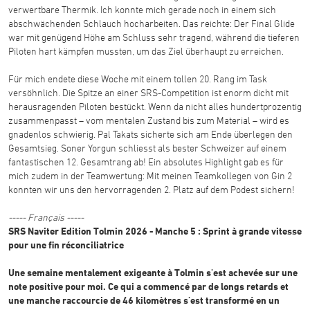
verwertbare Thermik. Ich konnte mich gerade noch in einem sich
abschwächenden Schlauch hocharbeiten. Das reichte: Der Final Glide
war mit genügend Höhe am Schluss sehr tragend, während die tieferen
Piloten hart kämpfen mussten, um das Ziel überhaupt zu erreichen.
Für mich endete diese Woche mit einem tollen 20. Rang im Task
versöhnlich. Die Spitze an einer SRS-Competition ist enorm dicht mit
herausragenden Piloten bestückt. Wenn da nicht alles hundertprozentig
zusammenpasst – vom mentalen Zustand bis zum Material – wird es
gnadenlos schwierig. Pal Takats sicherte sich am Ende überlegen den
Gesamtsieg. Soner Yorgun schliesst als bester Schweizer auf einem
fantastischen 12. Gesamtrang ab! Ein absolutes Highlight gab es für
mich zudem in der Teamwertung: Mit meinen Teamkollegen von Gin 2
konnten wir uns den hervorragenden 2. Platz auf dem Podest sichern!
----- Français -----
SRS Naviter Edition Tolmin 2026 - Manche 5 : Sprint à grande vitesse
pour une fin réconciliatrice
Une semaine mentalement exigeante à Tolmin s'est achevée sur une
note positive pour moi. Ce qui a commencé par de longs retards et
une manche raccourcie de 46 kilomètres s'est transformé en un