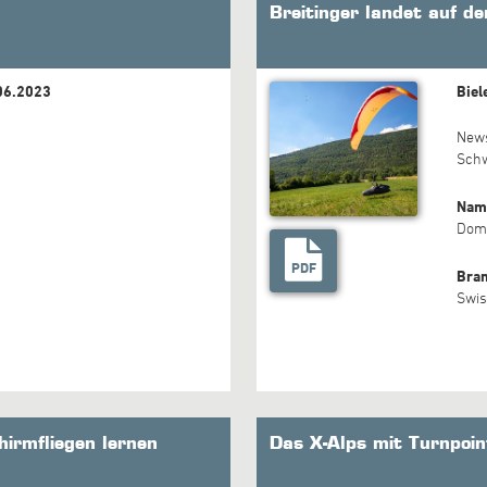
Breitinger landet auf d
.06.2023
Biel
New
Sch
Nam
Domi
PDF
Bra
Swis
hirmfliegen lernen
Das X-Alps mit Turnpoint