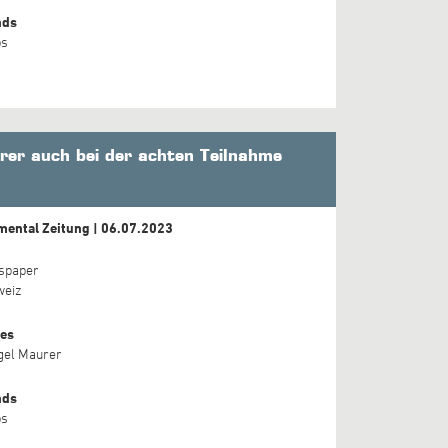
nds
ps
rer auch bei der achten Teilnahme
ental Zeitung | 06.07.2023
spaper
weiz
es
gel Maurer
nds
ps