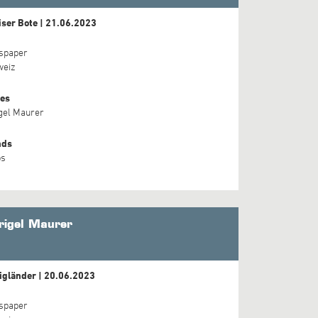
iser Bote | 21.06.2023
spaper
weiz
es
gel Maurer
nds
ps
rigel Maurer
igländer | 20.06.2023
spaper