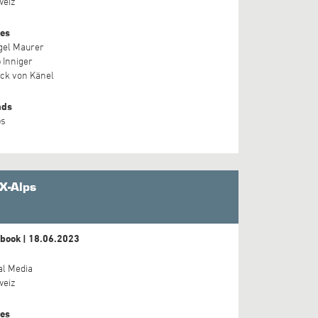
weiz
es
gel Maurer
 Inniger
ick von Känel
nds
ps
X-Alps
book | 18.06.2023
al Media
weiz
es