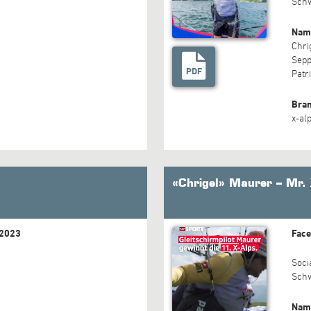
Sch
Nam
Chri
Sepp
PDF
Patr
Bra
x-al
«Chrigel» Maurer – Mr. 
.2023
Face
Soci
Sch
Nam