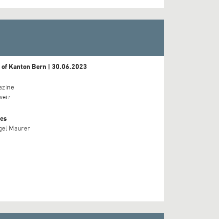
 of Kanton Bern | 30.06.2023
azine
weiz
es
gel Maurer