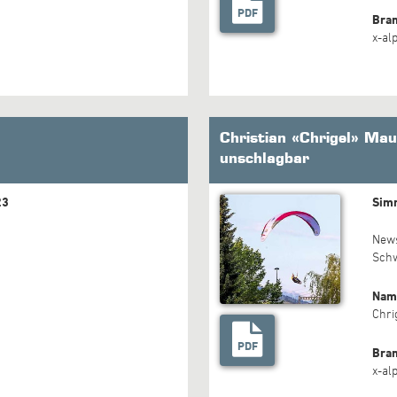
PDF
Bra
x-al
Christian «Chrigel» Mau
unschlagbar
23
Simm
New
Sch
Nam
Chri
PDF
Bra
x-al