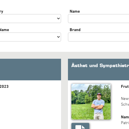
ry
Name
 Name
Brand
Ästhet und Sympathiet
.2023
Frut
New
Sch
Nam
Patr