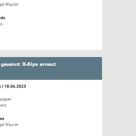
gel Maurer
nds
ps
 gewinnt X-Alps erneut
k | 18.06.2023
spaper
weiz
es
gel Maurer