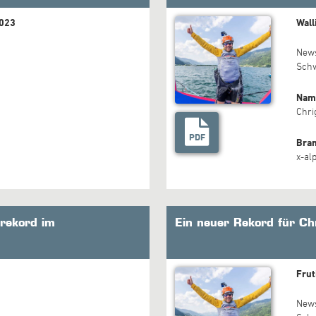
2023
Wall
New
Sch
Nam
Chri
PDF
Bra
x-al
trekord im
Ein neuer Rekord für Ch
Frut
New