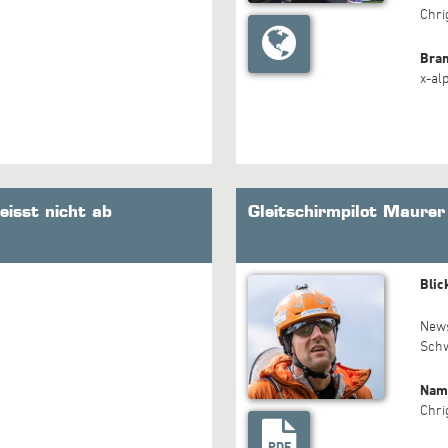
Chri
Bra
x-al
eisst nicht ab
Gleitschirmpilot Maurer
Blic
New
Sch
Nam
Chri
PDF