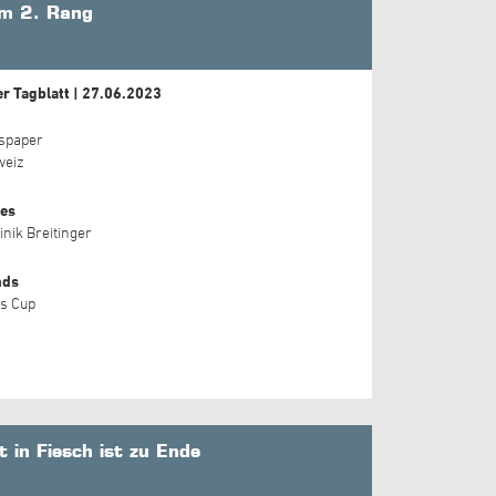
em 2. Rang
er Tagblatt | 27.06.2023
spaper
weiz
es
nik Breitinger
nds
s Cup
 in Fiesch ist zu Ende