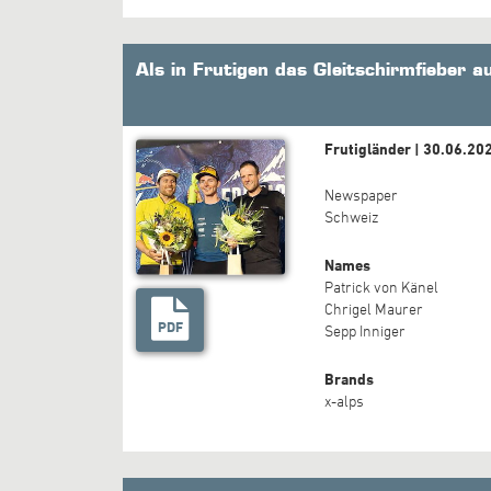
Als in Frutigen das Gleitschirmfieber 
Frutigländer | 30.06.20
Newspaper
Schweiz
Names
Patrick von Känel
Chrigel Maurer
PDF
Sepp Inniger
Brands
x-alps