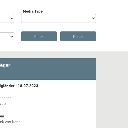
Media Type
räger
igländer | 18.07.2023
spaper
weiz
es
ick von Känel