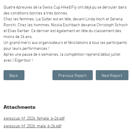
Quatre épreuves de la Swiss Cup Hike&Fly ont déjà pu se dérouler dans
des conditions bonnes à très bonnes.
Chez les femmes, Lia Sutter est en tête, devant Linda Hoch et Serena
Ronchi. Chez les hommes, Nicola Eschbach devance Christoph Schoch
et Elias Gerber. Ce dernier est également en tête du classement des
moins de 26 ans.
Un grand merci aux organisateurs et félicitations à tous les participants
pour leurs performances !
Après une pause de 4 semaines, la compétition reprend début juillet
avec l'Eigertour !
Attachments
swisscup_hf_2026_female_6-26.pdf
swisscup_hf_2026_male_6-26.pdf