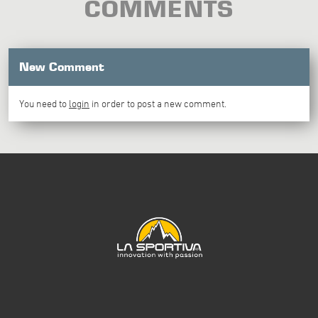
COMMENTS
New Comment
You need to
login
in order to post a new comment.