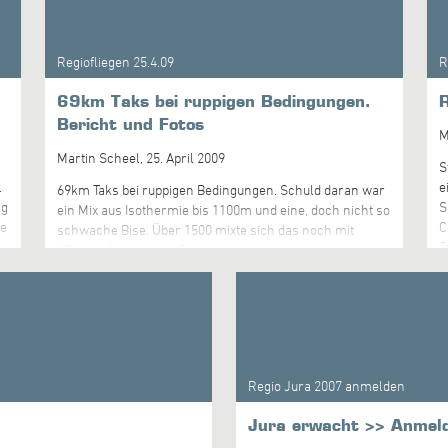
o
"dürenachere". Erster Event ist nächsten Samstag... es
sieht nach einem fliegbaren Tag aus. Gruss Michu
t
Regiofliegen 25.4.09
R
et
69km Taks bei ruppigen Bedingungen.
R
Bericht und Fotos
M
Martin Scheel,
25. April 2009
S
.
e
69km Taks bei ruppigen Bedingungen. Schuld daran war
ag
S
ein Mix aus Isothermie bis 1100m und eine, doch nicht so
le
C
schwache Bise. Über 1500 mixte sich das noch mit
T
15km/h Südost. Urs Schönauer gewinnt vor Jean-
R
Pierrre Oudot und Markus Wicki. Die meisten andern
v
Teilnehmer schaffen es nicht gegen den Wind zur
U
ersten Boje (Balsthal, Schwängimatt). Absaufen tut aber
h
fast niemand uns so können alle ein paar Stunden
f
fliegen und es als Training nehmen - auch wenn der
Durchgang ungültig ist (nur 3 schaffen die
Regio Jura 2007 anmelden
Minimaldistanz).
Jura erwacht >> Anmel