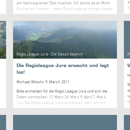
a
am Samstag einen Task machen. Ich denke da an Mont
T
Suchet bei Yverdon... mehr Details gibt es morgen gegen
G
Abend.
O
s
M
S
T
n
Regio League Jura - Die Saison beginnt
R
g
g
t
Die Regioleague Jura erwacht und legt
W
J
los!
a
H
g
Michael Witschi,
9. March 2011
R
W
h
w
Bitte anmelden für die Regio League Jura und sich die
w
Daten vormerken: 12. März 26. März 9. April 7. Mai 4.
M
Juni Die Regio League Jura wird dieses Jahr von mir
I
geleitet und von Stef Morgenthaler als STv. unterstützt,
S
so dass wir sicher an allen fliegbaren Daten zusammen
S
trainieren können und an einigen nicht fliegbaren Daten
6
zusammen Theorie (Wettkampftaktik, Meteo)