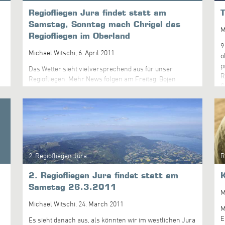
m
Regiofliegen Jura findet statt am
T
Samstag, Sonntag mach Chrigel das
M
Regiofliegen im Oberland
9
Michael Witschi,
6. April 2011
o
p
Das Wetter sieht vielversprechend aus für unser
R
Regiofliegen. Mehr News folgen am Freitag. Bojen
C
können wie beim Task 1 vom Deltaclub Falk Balstahl
e
heruntergeladen werden. Programm: 09.00
h
Wettkampftaktik im Schulungsraum der Witschi AG,
D
Murgenthalstrasse 87 10.00 Abfahrt auf geeigneten
ü
Jurastartplatz 11.00 Startbereit für einen interessanten
g
Task
2. Regiofliegen Jura
R
2. Regiofliegen Jura findet statt am
K
Samstag 26.3.2011
M
Michael Witschi,
24. March 2011
M
E
Es sieht danach aus, als könnten wir im westlichen Jura