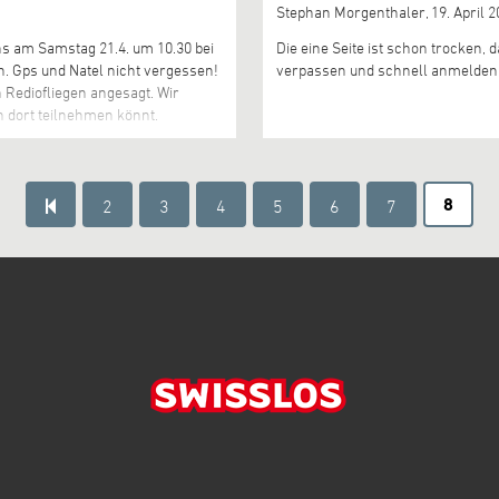
Stephan Morgenthaler,
19. April 
ns am Samstag 21.4. um 10.30 bei
Die eine Seite ist schon trocken, 
n. Gps und Natel nicht vergessen!
verpassen und schnell anmelden u
n Rediofliegen angesagt. Wir
h dort teilnehmen könnt.
8
2
3
4
5
6
7