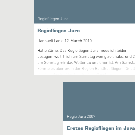
Murgenthalstrasse 87 um 09.00, machen eine Stunde
Theorie, besprechen die Wetterlage und wählen dann
den Startplatz aus um einen Task zu fliegen. Bitte schau
Regiofliegen Jura
euch die Infos übers Fluggebiet auf der Homepag vom
Deltaclub Falk an und ladet die Bojen runter. Links find
Regiofliegen Jura
ihr unten. bis am Samschti
Hansueli Lanz,
12. March 2010
Hallo Zäme, Das Regiofliegen Jura muss ich leider
absagen, weil 1. ich am Samstag wenig zeit habe, und 2
am Sonntag mir das Wetter zu unsicher ist. Am Samst
könnte es aber ev. in der Region Balsthal fliegen, für al
die die unbedingt im Jura in die Luft wollen.....
Regio Jura 2007
Erstes Regiofliegen im Jura