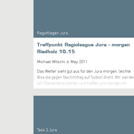
Regiofliegen Jura
Treffpunkt Regioleague Jura - morgen
Riedholz 10.15
Michael Witschi,
6. May 2011
Das Wetter sieht gut aus für den Jura morgen, leichte
Bise die gegen Nachmittag auf Südost dreht. Wir werde
am Stierenberg starten und treffen uns morgen im
Riedholz um 10.15 um mit dem Poschi hochzufahren.
Macht euch auf einen längeren Task gefasst.....
Task 3 Jura