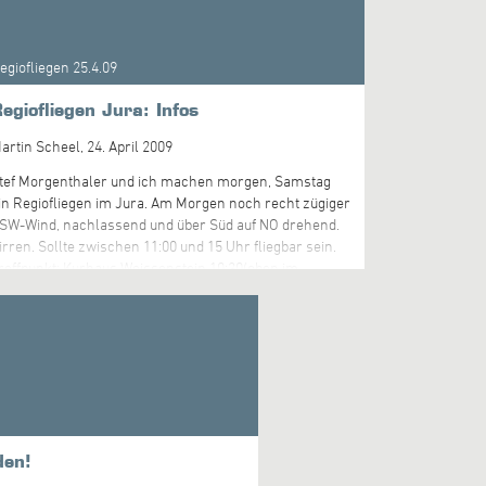
der ob ein Regiofliegen stattfinden wird.
egiofliegen 25.4.09
egiofliegen Jura: Infos
artin Scheel,
24. April 2009
tef Morgenthaler und ich machen morgen, Samstag
in Regiofliegen im Jura. Am Morgen noch recht zügiger
SW-Wind, nachlassend und über Süd auf NO drehend.
irren. Sollte zwischen 11:00 und 15 Uhr fliegbar sein.
reffpunkt: Kurhaus Weissenstein 10:30(oben im
estaurant) Bergfahrt: mit der Weissenstein Seilbahn
on Oberdorf (10.April bis 30.April : täglich 08.30 - 16.30
hr, Parkplatz: Bei der Bahn) Natürlich sind alle
erzlich eingeladen dabeizusein. Ranglisten aber nur
ür "Regio Jura". Liebe Grüsse, Martin
den!