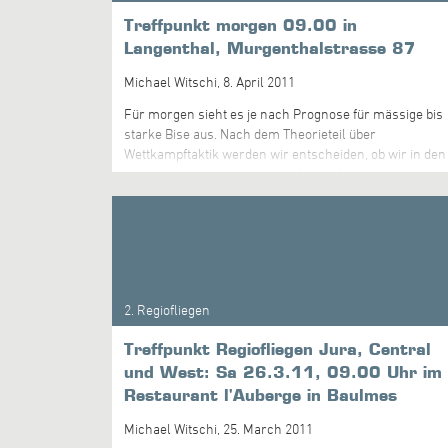
Treffpunkt morgen 09.00 in
Langenthal, Murgenthalstrasse 87
Michael Witschi,
8. April 2011
Für morgen sieht es je nach Prognose für mässige bis
starke Bise aus. Nach dem Theorieteil über
Wettkampftaktik werden wir entscheiden, ob wir in den
Jura gehen, oder von einem kleinen Högerli hinter
Langenthal einen One-Way nach Westen fliegen.
2. Regiofliegen
Treffpunkt Regiofliegen Jura, Central
und West: Sa 26.3.11, 09.00 Uhr im
Restaurant l'Auberge in Baulmes
Michael Witschi,
25. March 2011