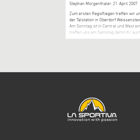
Stephan Morgenthaler,
21. April 2007
Zum ersten Regiofliegen treffen wir u
der Talstation in Oberdorf Weissenstei
Am Sonntag ist in Central und West ei
treffen uns am Samstag damit ihr auc