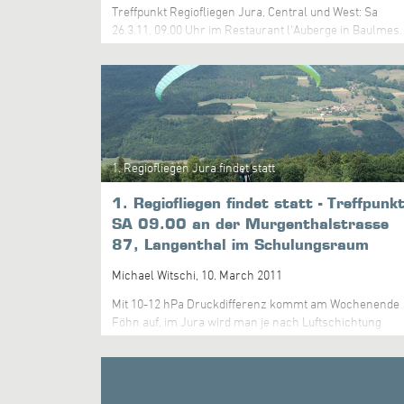
Treffpunkt Regiofliegen Jura, Central und West: Sa
26.3.11, 09.00 Uhr im Restaurant l'Auberge in Baulmes.
Der Clubbus des lokalen Clubs kann uns um 09.30 auf
den Suchet bringen, danach wird er andernots
verwendet. Also bitte pünktlich erscheinen.
1. Regiofliegen Jura findet statt
1. Regiofliegen findet statt - Treffpunk
SA 09.00 an der Murgenthalstrasse
87, Langenthal im Schulungsraum
Michael Witschi,
10. March 2011
Mit 10-12 hPa Druckdifferenz kommt am Wochenende
Föhn auf, im Jura wird man je nach Luftschichtung
mehr oder weniger gut fliegen können. Für einen
kleinen Taks sollte es allemal reichen und auch für ein
bisschen Theorie. Wir Treffen uns in den
Büroräumlichkeiten der Witschi AG an der