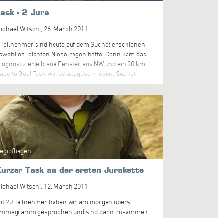
ussten.
ask - 2 Jura
ichael Witschi,
26. March 2011
 Teilnehmer sind heute auf dem Suchet erschienen
bwohl es leichten Nieselregen hatte. Dann kam das
rognostizierte blaue Fenster aus NW und ein 30 km
ace to Goal Task wurde ausgeschrieben. Suchet -
hasseron - Holcim Steinbruch - Baulmes. Leider war
s nicht ganz einfach auf der Nordseite des Suchet
ochzukommen und so kam es, dass nur der Race
irector den Task fertig flog. Trotzdem haben alle viel
ber labile Schichtung, Wind, Lee und Umströmung
elernt.
egiofliegen
urzer Task an der ersten Jurakette
ichael Witschi,
12. March 2011
it 20 Teilnehmer haben wir am morgen übers
mmagramm gesprochen und sind dann zusammen