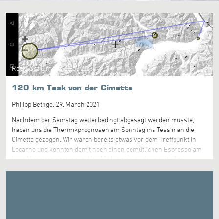
Regio Ost Cimetta 28.03.21
120 km Task von der Cimetta
Philipp Bethge,
29. March 2021
Nachdem der Samstag wetterbedingt abgesagt werden musste,
haben uns die Thermikprognosen am Sonntag ins Tessin an die
Cimetta gezogen. Wir waren bereits etwas vor dem Treffpunkt in
Locarno und konnten damit noch einen gemütlichen Espresso am
Lago Maggiore geniessen. Um 11 Uhr ging es dann mit allen
angemeldeten Teilnehmern auf die Cimetta. Auf der Terrasse
hielten Remo und Philipp ein kurzes Briefing ab und der zuvor nur
gerüchtehalber verbreitete Task nach Domodossola und zurück mit
Landung in Bellinzona wurde verkündet. Mit der relativ tiefen Basis
schien dies sportlich, aber durchaus reizvoll und herausfordernd.
Das Regio Jura war ebenfalls an der Cimetta und plante den