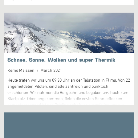
Regio Ost Crap Sogn Gion
Schnee, Sonne, Wolken und super Thermik
Remo Maissen,
7. March 2021
Heute trafen wir uns um 09:30 Uhr an der Talstation in Flims. Von 22
angemeldeten Piloten, sind alle zahlreich und pünktlich
erschienen. Wir nahmen die Bergbahn und begaben uns hoch zum
Startplatz. Oben angekommen, fielen die ersten Schneeflocken,
dementsprechend ist das Briefing sehr kurz ausgefallen und wir
machten uns zügig startbereit. Den Task setzten wir mit rund 49.8
Km vom Crap Sogn Gion bis nach Rabius und wieder zurück zum
Landeplatz in Films. Um 11:00 Uhr gingen die ersten Piloten in die
Luft und um 11:45 Uhr waren alle bereit für den Luftstart. Von der
Wolkenbasis auf ca. 2800m ging es in zügigem Tempo los Richtung