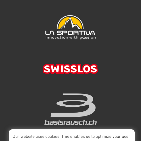
Wind aus Norden doch recht deutlich und erforderte enges Drehen
mit starken Versatz in tubulenten Bedingungen. Die Zweileiner
lieferten sich in der vorderen Gruppe ein taktisches Rennen, leider
wurde die hohe Bewölkung zu dem Zeitpunkt des Talwechsels zu
dicht und die Westflanken lieferten (noch) kein Steigen. Die zweite
Startgruppe konnte den vorletzten Turnpoint erreichen, und nur
noch ein letztes Steigen wäre nötig gewesen um ins Ziel zu
kommen. Wir haben heute ein neues Fluggebiet kennengelernt,
sind bei relativ viel Wind die Aufgabe angegangen ohne zu viel
Risiko einzugehen und haben insgesamt gute Entscheidungen
getroffen. Am weitesten kam Markus Gygax auf einer hohen Route!
Super gemacht. Sollte es möglich sein, kommen wir gerne am
nächsten Wochenende wieder auf die Präzer Alp. Das Waypointfile
für die Ostschweiz das wir nutzen stammt von der SM Disentis
(http://www.disentis-
open.ch/assets/media/Downloads/Waypoints-Disentis-2019.zip)
Ich habe mein XCTrack Layout auf GDrive hochgeladen falls es
euch interessiert: https://drive.google.com/open?
id=10Iii5PhUCH6qF9C139Kh4TsE-O_yRnpG Auf einer frischen
XCTrack installation muss erst in «Test / Debugging» einen export
der aktuellen konfiguration gemacht werden, dabei wir ein Ordner
«Config» angelegt. Hier meine Konfiguation hineinkopieren und in
Our website uses cookies. This enables us to optimize your user