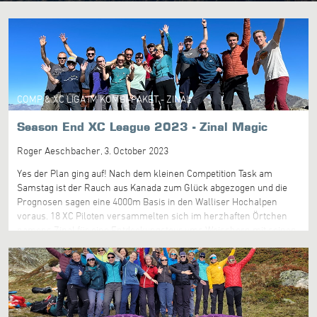
COMP & XC LIGA IM KOMBI-PAKET - ZINAL
Season End XC League 2023 - Zinal Magic
Roger Aeschbacher,
3. October 2023
Yes der Plan ging auf! Nach dem kleinen Competition Task am
Samstag ist der Rauch aus Kanada zum Glück abgezogen und die
Prognosen sagen eine 4000m Basis in den Walliser Hochalpen
voraus. 18 XC Piloten versammelten sich im herzhaften Örtchen
namens Zinal für eine Entdeckungstour ums Weisshorn mit seinen
stolzen 4505m! Die erste Challenge war von der Endstation auf
2700m rund 100HM zum Gipfel zu hiken. Und dies mit unseren
Wettkampfausrüstungen.... Doch mit vereinten Kräften haben wir
alle die wollten hochgebracht, ein besonderen Respekt gilt Thierry
Feuz welche mit seinen 64 Jahren diese erste Herausforderung
alleine meisterte. Alleine der Startplatz mit seiner