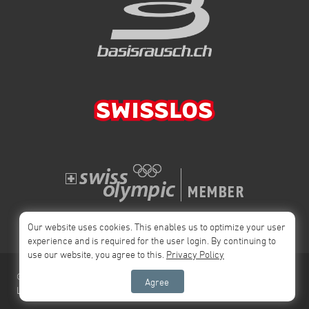
allen zu ihren Flügen heute! Die besten: Chrigel Erne: 278km flach
Serena: 206km flach
Our website uses cookies. This enables us to optimize your user
experience and is required for the user login. By continuing to
use our website, you agree to this.
Privacy Policy
© 2026 Swiss
Impressum
Privacy Policy
AGB
Agree
League