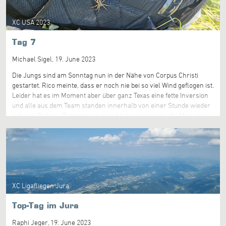
schön und auch relativ dünn besiedelt. Die nächsten paar Tage
versuchen sie ihr Glück weiterhin in Oklahoma, aber Rekordwetter
XC USA 2023
scheint leider nicht in Aussicht zu sein.
Tag 7
Michael Sigel,
19. June 2023
Die Jungs sind am Sonntag nun in der Nähe von Corpus Christi
gestartet. Rico meinte, dass er noch nie bei so viel Wind geflogen ist.
Leider hat es im Moment aber über ganz Texas eine fette Inversion
und alle aus dem Team standen innerhalb von einer Stunde wieder
auf dem Boden... Dementsprechend schwierig ist es, die Motivation
hoch zu halten. Rafael Saladini ist bereits gar nicht mehr gestartet
weil es so auchssichtslos ausschaut. Da sich die Meteorologie in
den nächsten Tagen kaum zu ändern scheint, sind sie nun
unterwegs in den Norden Richtung nach Oklahoma. Für dort sieht
das Wetter für Dienstag und Mittwoch leicht besser aus. Das
Problem bleibt aber bestehen,: es ist ziemlich stabil und hat keine
XC Ligafliegen Jura
Wolken.
Top-Tag im Jura
Raphi Jeger,
19. June 2023